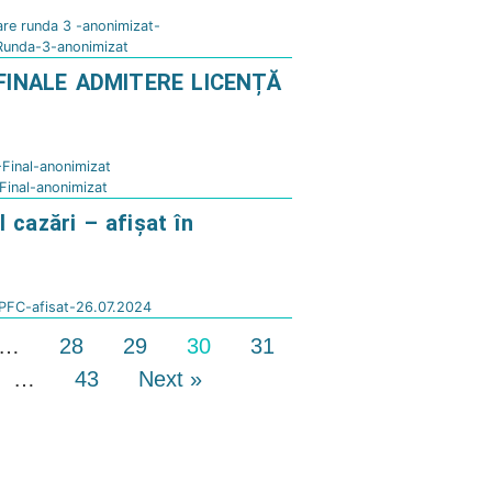
re runda 3 -anonimizat-
Runda-3-anonimizat
INALE ADMITERE LICENȚĂ
Final-anonimizat
inal-anonimizat
 cazări – afișat în
-PFC-afisat-26.07.2024
…
28
29
30
31
…
43
Next »