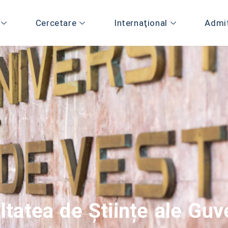
Cercetare
Internaţional
Admi
ultatea de Științe ale Guv