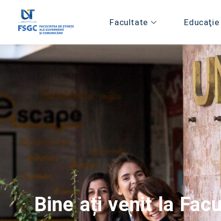
Facultate
Educaţie
Bine ați venit la Fac