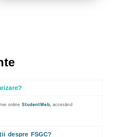
nte
arizare?
rmei online
StudentWeb
,
accesând
ții despre FSGC?