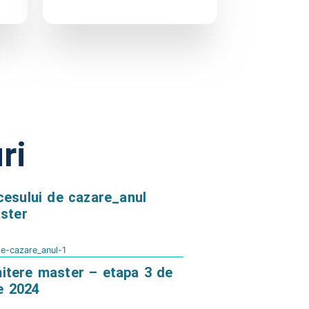
ri
cesului de cazare_anul
aster
de-cazare_anul-1
itere master – etapa 3 de
ie 2024