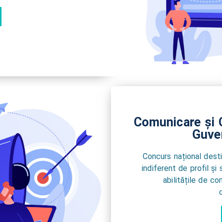
Comunicare și C
Guver
Concurs național destin
indiferent de profil și
abilitățile de co