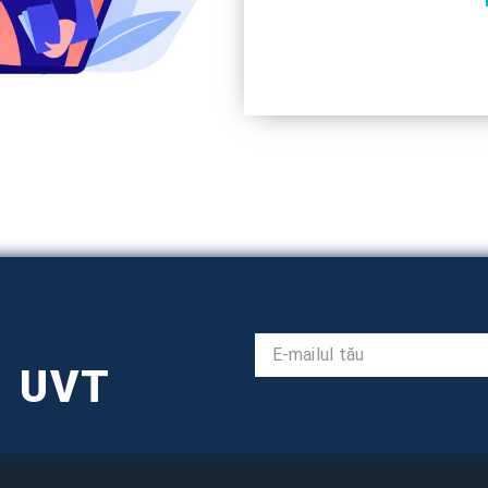
l UVT