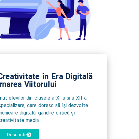
reativitate în Era Digitală
narea Viitorului
at elevilor din clasele a XI-a și a XII-a,
 specializare, care doresc să își dezvolte
municare digitală, gândire critică și
creativitate media.
Deschide