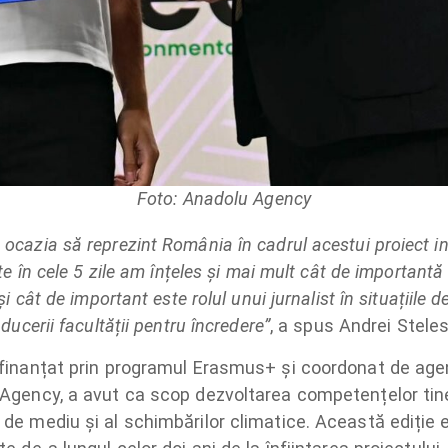
Foto: Anadolu Agency
ocazia să reprezint România în cadrul acestui proiect in
ate în cele 5 zile am înțeles și mai mult cât de importan
și cât de important este rolul unui jurnalist în situațiile
ducerii facultății pentru încredere”
, a spus Andrei Stele
 finanțat prin programul Erasmus+ și coordonat de age
Agency, a avut ca scop dezvoltarea competențelor tineri
de mediu și al schimbărilor climatice. Această ediție e