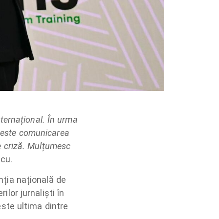
ternațional. În urma
tă este comunicarea
 de criză. Mulțumesc
scu.
nția națională de
lor jurnaliști în
ste ultima dintre