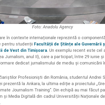
Foto: Anadolu Agency
țare în contexte internaționale reprezintă o component
le pentru studenții
Facultății de Științe ale Guvernării
ții de Vest din Timișoara
. Un exemplu recent este cel a
 Jurnalism, anul II), care a participat, între 29 iunie și 
ormare dedicat jurnalismului de mediu și comunicării în 
iariștilor Profesioniști din România, studentul Andrei 
i prezentă la Ankara, la ultima ediție a proiectului „Gr
mate Journalism Training”. Din echipă au mai făcut par
m și Media Digitală din cadrul Universității Naționale de
.