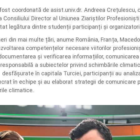
fost coordonată de asist.univ.dr. Andreea Crețulescu, c
 Consiliului Director al Uniunea Ziariștilor Profesionișt
itat legătura dintre studenții participanți și organizatori
neri din mai multe țări, anume România, Franța, Macedo
zvoltarea competențelor necesare viitorilor profesioni
ocumentarea și verificarea informațiilor, comunicarea s
responsabilă a subiectelor privind schimbările climatice
ce desfășurate în capitala Turciei, participanții au analiz
 lucrat în echipe și au elaborat strategii de comunicare
le climatice.