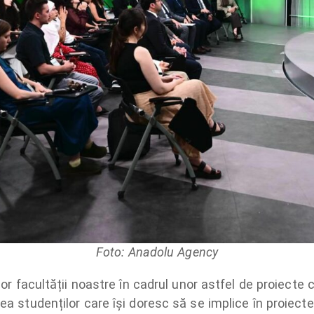
Foto: Anadolu Agency
lor facultății noastre în cadrul unor astfel de proiect
a studenților care își doresc să se implice în proiecte