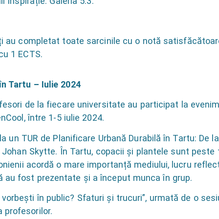
i Inspirație: Galeria 5.3.
ți au completat toate sarcinile cu o notă satisfăcătoare 
 cu 1 ECTS.
n Tartu – Iulie 2024
fesori de la fiecare universitate au participat la even
nCool, între 1-5 iulie 2024.
at la un TUR de Planificare Urbană Durabilă în Tartu: De
ce Johan Skytte. În Tartu, copacii și plantele sunt pest
tonienii acordă o mare importanță mediului, lucru reflect
 au fost prezentate și a început munca în grup.
orbești în public? Sfaturi și trucuri”, urmată de o se
profesorilor.