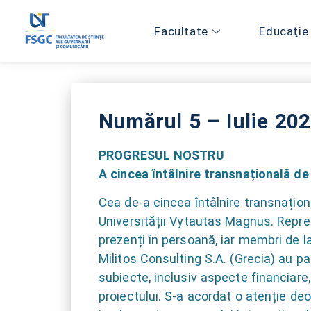
Facultate
Educaţie
Numărul 5 – Iulie 20
PROGRESUL NOSTRU
A cincea întâlnire transnațională de
Cea de-a cincea întâlnire transnaționa
Universității Vytautas Magnus. Repreze
prezenți în persoană, iar membri de l
Militos Consulting S.A. (Grecia) au part
subiecte, inclusiv aspecte financiare
proiectului. S-a acordat o atenție deo