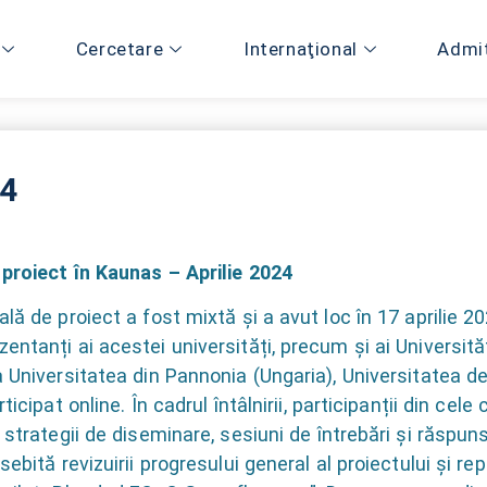
Cercetare
Internaţional
Admi
24
 proiect în Kaunas – Aprilie 2024
lă de proiect a fost mixtă și a avut loc în 17 aprilie 20
ntanți ai acestei universități, precum și ai Universităț
a Universitatea din Pannonia (Ungaria), Universitatea 
icipat online. În cadrul întâlnirii, participanții din cele
, strategii de diseminare, sesiuni de întrebări și răsp
sebită revizuirii progresului general al proiectului și r