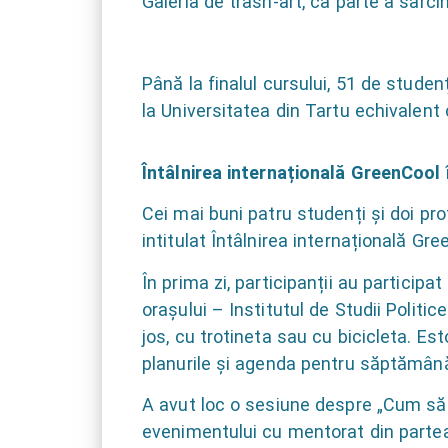
Galeria de trash-art, ca parte a sarcini
Până la finalul cursului, 51 de studen
la Universitatea din Tartu echivalent
Întâlnirea internațională GreenCool î
Cei mai buni patru studenți și doi pro
intitulat Întâlnirea internațională Gree
În prima zi, participanții au particip
orașului – Institutul de Studii Politi
jos, cu trotineta sau cu bicicleta. Es
planurile și agenda pentru săptămână
A avut loc o sesiune despre „Cum să v
evenimentului cu mentorat din partea 