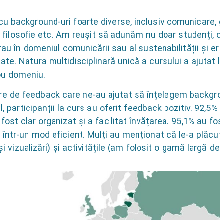
u background-uri foarte diverse, inclusiv comunicare, 
e, filosofie etc. Am reușit să adunăm nu doar studenți, c
crau în domeniul comunicării sau al sustenabilității și e
te. Natura multidisciplinară unică a cursului a ajutat la
nou domeniu.
e de feedback care ne-au ajutat să înțelegem backgro
l, participanții la curs au oferit feedback pozitiv. 92,5
fost clar organizat și a facilitat învățarea. 95,1% au f
 într-un mod eficient. Mulți au menționat că le-a plăcu
și vizualizări) și activitățile (am folosit o gamă largă de