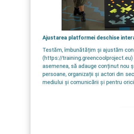
Ajustarea platformei deschise inter
Testăm, îmbunătățim și ajustăm cont
(
https://training.greencoolproject.eu
)
asemenea, să adauge conținut nou și
persoane, organizații și actori din se
mediului și comunicării și pentru ori