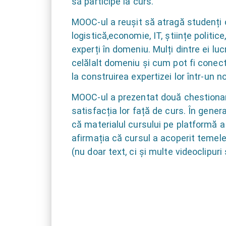
să participe la curs.
MOOC-ul a reușit să atragă studenți c
logistică,economie, IT, științe politic
experți în domeniu. Mulți dintre ei lu
celălalt domeniu și cum pot fi conecta
la construirea expertizei lor într-un 
MOOC-ul a prezentat două chestionar
satisfacția lor față de curs. În genera
că materialul cursului pe platformă a 
afirmația că cursul a acoperit temele
(nu doar text, ci și multe videoclipuri 