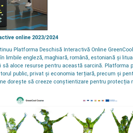
active online 2023/2024
inuu Platforma Deschisă Interactivă Online GreenCoo
 în limbile engleză, maghiară, română, estoniană și litua
 să aloce resurse pentru această sarcină. Platforma p
ctorul public, privat și economia terțiară, precum și pen
cine dorește să creeze conștientizare pentru protecția 